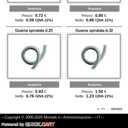
Acquista
Acquista
0.72
0.80
€
€
Prezzo:
Prezzo:
0.59
0.66
€
€
Netto:
(IVA 22%)
Netto:
(IVA 22%)
Guaina spiralata d.25
Guaina spiralata d.32
Acquista
Acquista
0.93
1.50
€
€
Prezzo:
Prezzo:
0.76
1.23
€
€
Netto:
(IVA 22%)
Netto:
(IVA 22%)
« -<<
stampa
∼Copyright © 2000-2025
Montalti.it
∼
Amministrazione
∼∼
IT
∼