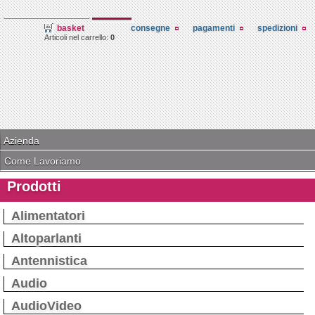
basket
consegne
pagamenti
spedizioni
Articoli nel carrello:
0
Azienda
Come Lavoriamo
Prodotti
Alimentatori
Altoparlanti
Antennistica
Audio
AudioVideo