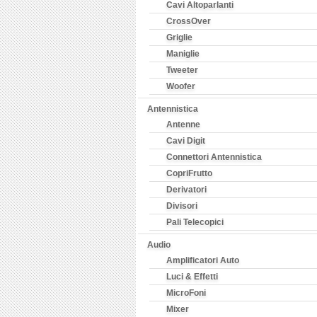
Cavi Altoparlanti
CrossOver
Griglie
Maniglie
Tweeter
Woofer
Antennistica
Antenne
Cavi Digit
Connettori Antennistica
CopriFrutto
Derivatori
Divisori
Pali Telecopici
Audio
Amplificatori Auto
Luci & Effetti
MicroFoni
Mixer