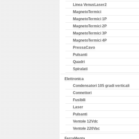
Linea VenusLaser2
MagnetoTermici
MagnetoTermici 1P
MagnetoTermici 2P
MagnetoTermici 3P
MagnetoTermici 4P
PressaCavo
Pulsanti
Quadri
Spiralati
Elettronica
Condensatori 105 gradi verticali
Connettori
Fusibili
Laser
Pulsanti
Ventole 12Vdc
Ventole 220Vac
FerraMenta