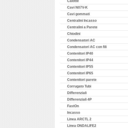
Calotte
Cavi N07V-K
Cavi gommati
Centralini Incasso
Centralini a Parete
Chiodini
Condensatori AC
Condensatori AC con fili
Contenitori IP40
Contenitori IP44
Contenitori IP55
Contenitori IP65
Contenitori parete
Corrugato Tubi
Differenziali
Differenziali 4P
FastOn
Incasso
Linea ARCTL 2
Linea ONDALIFE2