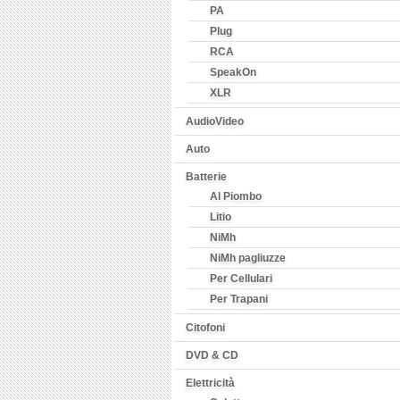
PA
Plug
RCA
SpeakOn
XLR
AudioVideo
Auto
Batterie
Al Piombo
Litio
NiMh
NiMh pagliuzze
Per Cellulari
Per Trapani
Citofoni
DVD & CD
Elettricità