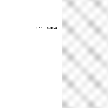
« -<<
stampa