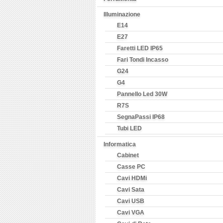
Illuminazione
E14
E27
Faretti LED IP65
Fari Tondi Incasso
G24
G4
Pannello Led 30W
R7S
SegnaPassi IP68
Tubi LED
Informatica
Cabinet
Casse PC
Cavi HDMi
Cavi Sata
Cavi USB
Cavi VGA