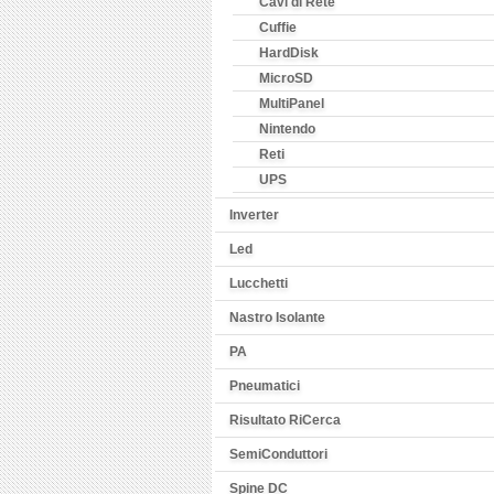
Cavi di Rete
Cuffie
HardDisk
MicroSD
MultiPanel
Nintendo
Reti
UPS
Inverter
Led
Lucchetti
Nastro Isolante
PA
Pneumatici
Risultato RiCerca
SemiConduttori
Spine DC