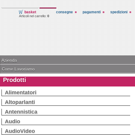
basket
consegne
pagamenti
spedizioni
Articoli nel carrello:
0
Azienda
Come Lavoriamo
Prodotti
Alimentatori
Altoparlanti
Antennistica
Audio
AudioVideo