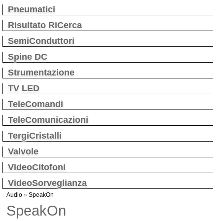
Pneumatici
Risultato RiCerca
SemiConduttori
Spine DC
Strumentazione
TV LED
TeleComandi
TeleComunicazioni
TergiCristalli
Valvole
VideoCitofoni
VideoSorveglianza
Audio
»
SpeakOn
SpeakOn